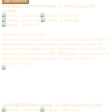
Sign Guestbook
Birembaut Caroline
Monday, 21 April 2025 11:18 |
Anould
Superbe gîte à Arnould !
Nous avons eu le plaisir de séjourner dans le gîte d’Edith et
Jean Claude et nous reviendrons avec grand plaisir ! Un
gîte où on ne manque de rien, idéalement situé, avec des
paysages à couper le souffle! Parfait pour se ressourcer et
faire de belles balades en pleine nature. Confort et
propreté assurés !
La
Marade
Merci d avoir si bien décrit notre gite et son environnement
!
C est avec plaisir que nous accueillerons pour un prochain
séjour à La Marade. Bonne reprise.
Édith et Jean-Claude
QUAEYBEUR Élise
Sunday, 20 April 2025 21:09 | Lille