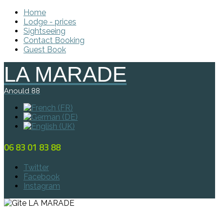
Home
Lodge - prices
Sightseeing
Contact Booking
Guest Book
LA MARADE
Anould 88
06 83 01 83 88
Twitter
Facebook
Instagram