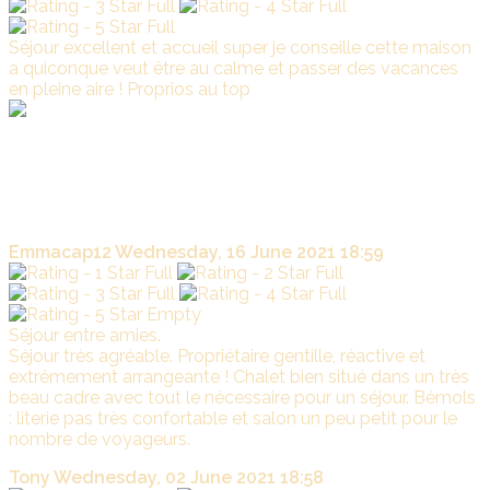
Séjour excellent et accueil super je conseille cette maison
a quiconque veut être au calme et passer des vacances
en pleine aire ! Proprios au top
La
Marade
Merci pour vos belles appréciations ; nous sommes ravis
que vous ayez passé un agréable séjour à LA MARADE et
dans les Vosges malgré une météo bien capricieuse cette
année. Bon courage à tous pour la reprise...
Emmacap12
Wednesday, 16 June 2021 18:59
Séjour entre amies.
Séjour très agréable. Propriétaire gentille, réactive et
extrêmement arrangeante ! Chalet bien situé dans un très
beau cadre avec tout le nécessaire pour un séjour. Bémols
: literie pas très confortable et salon un peu petit pour le
nombre de voyageurs.
Tony
Wednesday, 02 June 2021 18:58