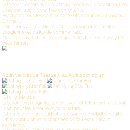
Gîte tout confort avec tout le nécessaire à disposition, très
spacieux, très propre, très confortable.
Proche de tous les centres d’intérêts (gerardmer, longemer,
Colmar …)
Edith nous a accueillis avec un bon Kuglof (spécialité
vosgienne) et du jus de pomme frais.
Nous renouvellerons notre séjour sans hésitez. Allez y les
yeux fermés.
La
Marade
Nous sommes ravis que vous séjour à LA MARADE vous
ai plu. Bonne reprise à vous tous.
Rolin Veronique
Tuesday, 04 April 2023 09:47
Gîte La Marade
Le cadre est magnifique, verdoyant et tellement reposant.
Idéal pour les amoureux de la nature.
Gite très bien équipé, idéal si personne à mobilité réduite .
On s’y sent bien et la cheminée de feu est un atout
indéniable.