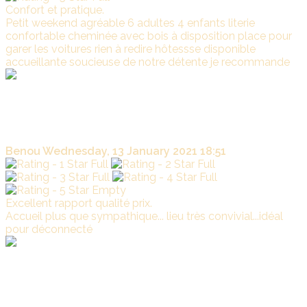
Confort et pratique.
Petit weekend agréable 6 adultes 4 enfants literie
confortable cheminée avec bois à disposition place pour
garer les voitures rien à redire hôtessse disponible
accueillante soucieuse de notre détente je recommande
La
Marade
Nous nous réjouissons de savoir que vous avez apprécié
notre gite et passez un agréable séjour à LA MARADE
.Prenez soin de vous et de vos familles .
Benou
Wednesday, 13 January 2021 18:51
Excellent rapport qualité prix.
Accueil plus que sympathique... lieu très convivial...idéal
pour déconnecté
La
Marade
C'est un plaisir de de rendre le séjour de nos hôtes le plus
agréable possible. Merci pour vos encouragements . Au
plaisir de vous revoir.