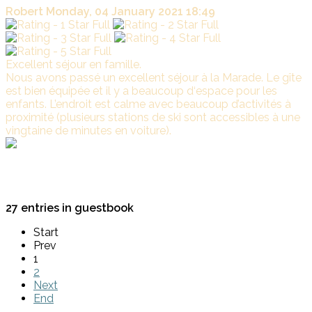
Robert
Monday, 04 January 2021 18:49
Excellent séjour en famille.
Nous avons passé un excellent séjour à la Marade. Le gîte
est bien équipée et il y a beaucoup d‘espace pour les
enfants. L’endroit est calme avec beaucoup d’activités à
proximité (plusieurs stations de ski sont accessibles à une
vingtaine de minutes en voiture).
La
Marade
Merci pour ce gentil commentaire. Ravie que votre séjour
vous ai plu. Bonne reprise à vous tous.
27 entries in guestbook
Start
Prev
1
2
Next
End