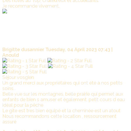
Des hôtes au Top, chaleureux et accueillants.
Je recommande vivement.
La
Marade
Merci infiniment pour votre commentaire . Je suis ravie que
vous ayez apprécié votre séjour, et je vous assure que le
plaisir était partagé. A très bientôt pour un nouveau week-
end à La Marade.
Brigitte dusannier
Tuesday, 04 April 2023 07:43 |
Anould
Séjour vosgien
Un grand merci aux propriétaires qui ont été à nos petits
soins .
Belle vue sur les montagnes, belle prairie qui permet aux
enfants de bien s amuser et également, petit cours d eau
idéal pour la pêche
Le gîte est tres bien équipé et la cheminée est un atout
Nous recommandons cette location , ressourcement
assuré