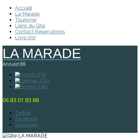
Accueil
La Marade
Tourisme
Liens du Gîte
Contact Réservations
Livre d'or
LA MARADE
Anould 88
06 83 01 83 88
Twitter
Facebook
Instagram